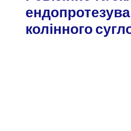
ендопротезува
колінного сугл