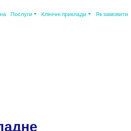
на
Послуги
Клінічні приклади
Як замовити
кладне